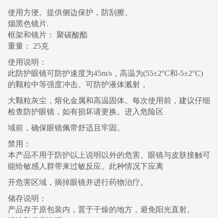
使用方便。提供侧边保护，防刮擦。
烟黑色镜片.
框架和镜片： 聚碳酸酯
重量： 25克
使用说明：
此防护眼镜可防护速度为45m/s，高温为(55±2°C和-5±2°C)
的颗粒中等强度冲击。可防护液体溅射，
大颗粒灰尘，熔化金属和高温固体。每次使用前，建议仔细
检查防护眼镜，如有损坏请更换。进入危险区
域前，确保眼镜佩带舒适且牢固。
禁用：
本产品不用于防护以上说明以外的危害。眼镜与皮肤接触可
能给敏感人群带来过敏反应。此种情况下应离
开危害区域，摘掉眼镜并进行药物治疗。
储存说明：
产品存于原包装内，置于干燥的地方，避免阳光直射。